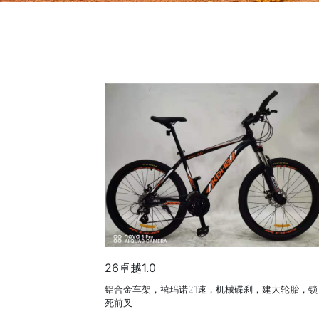
26卓越1.0
铝合金车架，禧玛诺21速，机械碟刹，建大轮胎，锁
死前叉